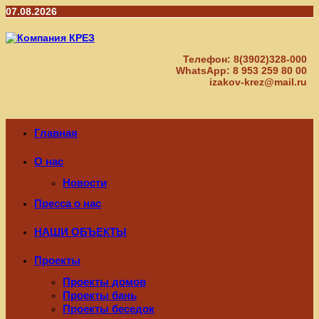
Перейти
07.08.2026
к
содержимому
Телефон: 8(3902)328-000
WhatsApp: 8 953 259 80 00
izakov-krez@mail.ru
Главная
О нас
Новости
Пресса о нас
НАШИ ОБЪЕКТЫ
Проекты
Проекты домов
Проекты бань
Проекты беседок