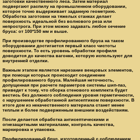
заготовки качественного леса. Затем материал
подвергают распилу на промышленном оборудовании,
которое точно выдерживает заданную геометрию.
Обработка заготовки на тяжелых станках делает
поверхность идеальной без волнового реза или
непрострога. При этом можно задавать любое сечение
бруса: от 100*150 мм и выше.
При производстве профилированного бруса на таком
оборудовании достигается первый класс чистоты
поверхности. То есть уровень обработки профиля
доводится до качества вагонки, которую используют для
внутренней отделки.
Важным этапом является нарезание венцовых элементов,
при помощи которых происходит соединение
профилированного бруса. Малейшая неточность,
допущенная при расчете параметров системы шип-паз,
приведет к тому, что сборка стенового комплекта будет
вестись без должного соблюдения уровня герметичности,
с нарушением обработанной антисептиком поверхности. В
итоге дом из некачественного материала станет менее
теплым и более подверженным внешним воздействиям.
После делается обработка антисептическими и
огнезащитными материалами, контроль качества,
маркировка и упаковка.
Профилированный брус, изготовленный с соблюдением