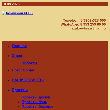
Перейти
10.08.2026
к
содержимому
Телефон: 8(3902)328-000
WhatsApp: 8 953 259 80 00
izakov-krez@mail.ru
Главная
О нас
Новости
Пресса о нас
НАШИ ОБЪЕКТЫ
Проекты
Проекты домов
Проекты бань
Проекты беседок