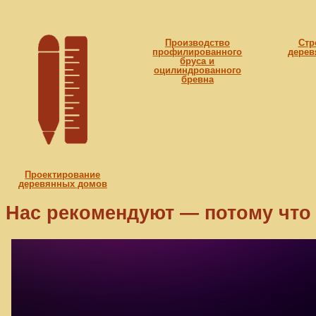
Производство
Стр
профилированного
дерев
бруса и
оцилиндрованного
бревна
Проектирование
деревянных домов
Нас рекомендуют — потому что