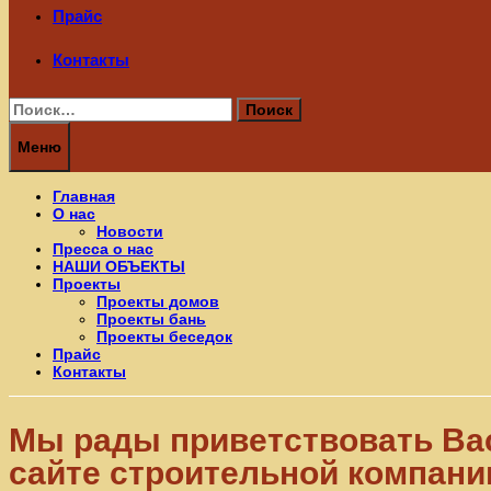
Прайс
Контакты
Найти:
Меню
Главная
О нас
Новости
Пресса о нас
НАШИ ОБЪЕКТЫ
Проекты
Проекты домов
Проекты бань
Проекты беседок
Прайс
Контакты
Мы рады приветствовать Ва
сайте строительной компани