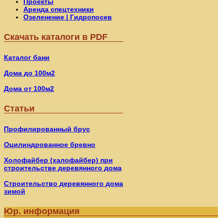
Проекты
Аренда спецтехники
Озеленение | Гидропосев
Скачать каталоги в PDF
Каталог бани
Дома до 100м2
Дома от 100м2
Статьи
Профилированный брус
Оцилиндрованное бревно
Холофайбер (халофайбер) при
строительстве деревянного дома
Строительство деревянного дома
зимой
Юр. информация