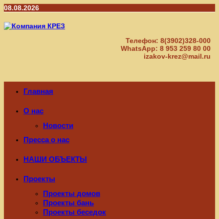
Перейти
08.08.2026
к
содержимому
Телефон: 8(3902)328-000
WhatsApp: 8 953 259 80 00
izakov-krez@mail.ru
Главная
О нас
Новости
Пресса о нас
НАШИ ОБЪЕКТЫ
Проекты
Проекты домов
Проекты бань
Проекты беседок