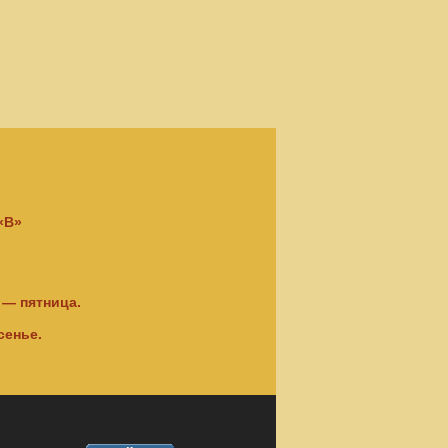
 «В»
 — пятница.
сенье.