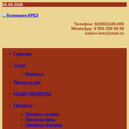
Перейти
08.08.2026
к
содержимому
Телефон: 8(3902)328-000
WhatsApp: 8 953 259 80 00
izakov-krez@mail.ru
Главная
О нас
Новости
Пресса о нас
НАШИ ОБЪЕКТЫ
Проекты
Проекты домов
Проекты бань
Проекты беседок