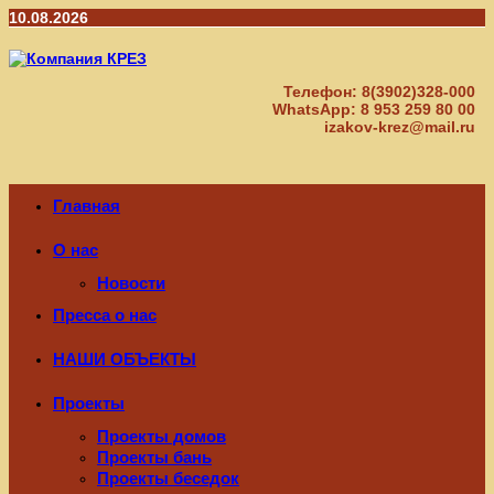
Перейти
10.08.2026
к
содержимому
Телефон: 8(3902)328-000
WhatsApp: 8 953 259 80 00
izakov-krez@mail.ru
Главная
О нас
Новости
Пресса о нас
НАШИ ОБЪЕКТЫ
Проекты
Проекты домов
Проекты бань
Проекты беседок