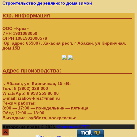
Строительство деревянного дома зимой
Юр. информация
ООО «Крез»
ИНН 1901083050
ОГРН 1081901000576
Юр. адрес 655007, Хакасия респ, г Абакан, ул Кирпичная,
дом 15В
Адрес производства:
г. Абакан, ул. Кирпичная, 15 «В»
Тел.: 8 (3902) 328-000
WhatsApp: 8 953 259 80 00
E-mail: izakov-krez@mail.ru
Режим работы:
8:00 — 17:00 — понедельник — пятница.
Обед 12:00 — 13:00
Выходные: суббота, воскресенье.
Авторские права © 2026
Компания КРЕЗ
.
Прокрутка