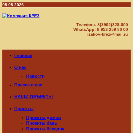
Перейти
08.08.2026
к
содержимому
Телефон: 8(3902)328-000
WhatsApp: 8 953 259 80 00
izakov-krez@mail.ru
Главная
О нас
Новости
Пресса о нас
НАШИ ОБЪЕКТЫ
Проекты
Проекты домов
Проекты бань
Проекты беседок