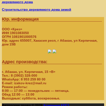
деревянного дома
Строительство деревянного дома зимой
Юр. информация
ООО «Крез»
ИНН 1901083050
ОГРН 1081901000576
Юр. адрес 655007, Хакасия респ, г Абакан, ул Кирпичная,
дом 15В
Адрес производства:
г. Абакан, ул. Кирпичная, 15 «В»
Тел.: 8 (3902) 328-000
WhatsApp: 8 953 259 80 00
E-mail: izakov-krez@mail.ru
Режим работы:
8:00 — 17:00 — понедельник — пятница.
Обед 12:00 — 13:00
Выходные: суббота, воскресенье.
Авторские права © 2026
Компания КРЕЗ
.