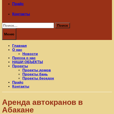
Прайс
Контакты
Найти:
Меню
Главная
О нас
Новости
Пресса о нас
НАШИ ОБЪЕКТЫ
Проекты
Проекты домов
Проекты бань
Проекты беседок
Прайс
Контакты
Аренда автокранов в
Абакане